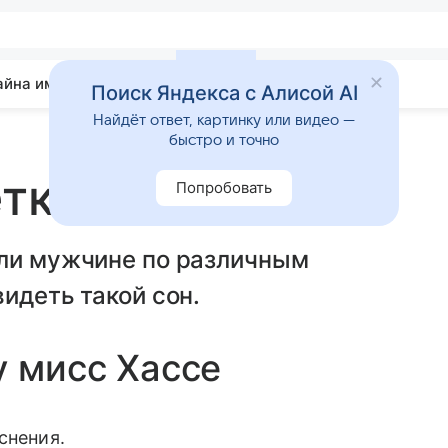
айна имени
Гадания
Статьи
Приметы
Поиск Яндекса с Алисой AI
Найдёт ответ, картинку или видео —
быстро и точно
етки
Попробовать
или мужчине по различным
идеть такой сон.
у мисс Хассе
снения.