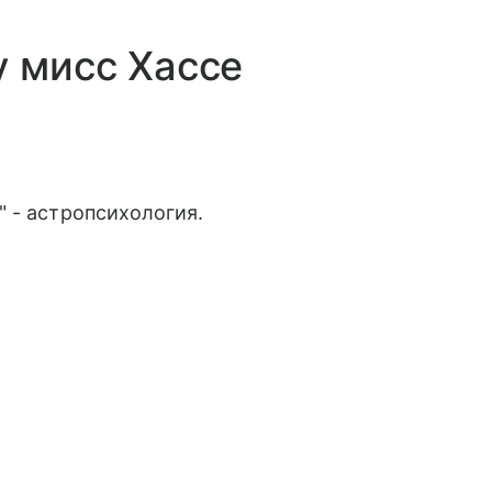
у мисс Хассе
 - астропсихология.