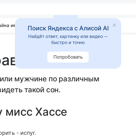
айна имени
Гадания
Статьи
Приметы
Поиск Яндекса с Алисой AI
Найдёт ответ, картинку или видео —
быстро и точно
равда
Попробовать
 или мужчине по различным
идеть такой сон.
у мисс Хассе
рить - испуг.