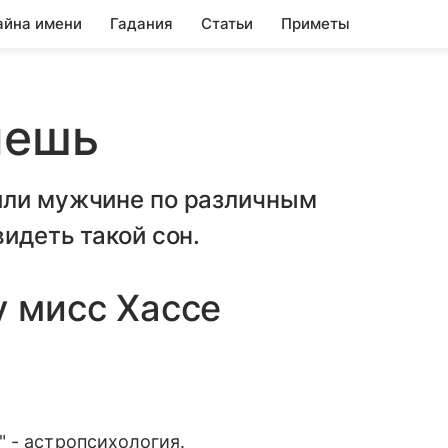
айна имени
Гадания
Статьи
Приметы
лешь
или мужчине по различным
идеть такой сон.
у мисс Хассе
 - астропсихология.