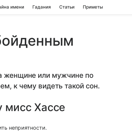
айна имени
Гадания
Статьи
Приметы
Обойденным
а женщине или мужчине по
м, к чему видеть такой сон.
у мисс Хассе
ть неприятности.