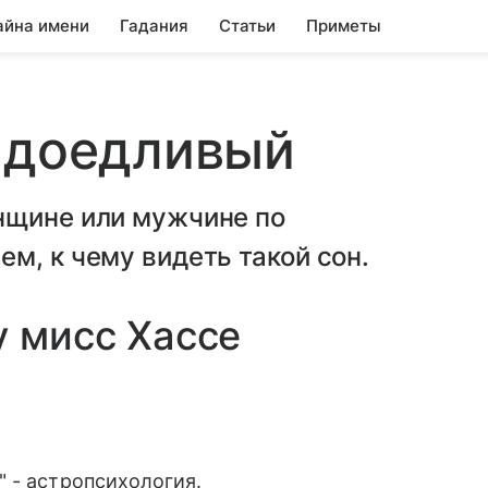
айна имени
Гадания
Статьи
Приметы
Надоедливый
нщине или мужчине по
м, к чему видеть такой сон.
у мисс Хассе
 - астропсихология.