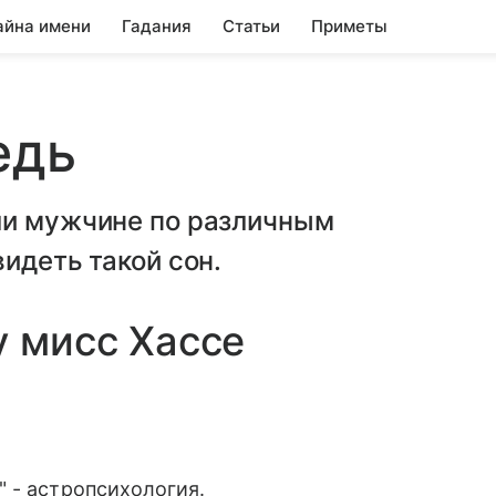
айна имени
Гадания
Статьи
Приметы
едь
ли мужчине по различным
идеть такой сон.
у мисс Хассе
 - астропсихология.