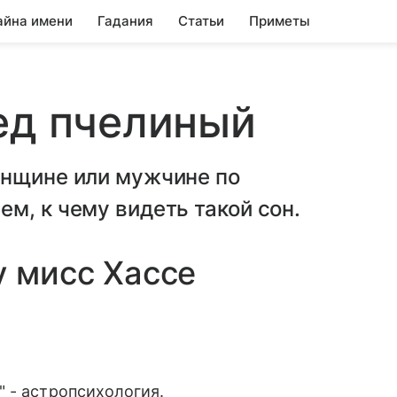
айна имени
Гадания
Статьи
Приметы
ед пчелиный
енщине или мужчине по
м, к чему видеть такой сон.
у мисс Хассе
 - астропсихология.