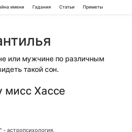
айна имени
Гадания
Статьи
Приметы
антилья
не или мужчине по различным
идеть такой сон.
у мисс Хассе
 - астропсихология.