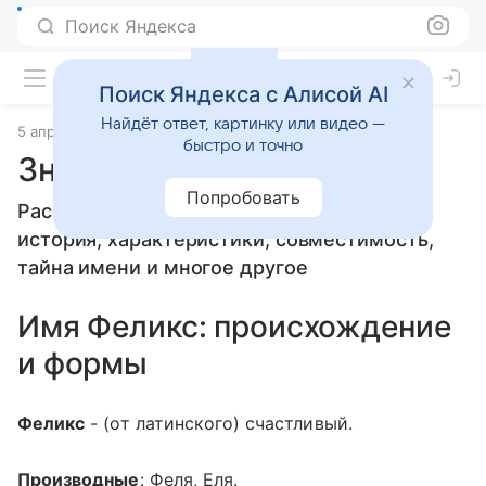
Поиск Яндекса
Поиск Яндекса с Алисой AI
Найдёт ответ, картинку или видео —
5 апреля 2010
Значение имени
быстро и точно
Значение имени Феликс
Попробовать
Расскажем, что означает имя Феликс:
история, характеристики, совместимость,
тайна имени и многое другое
Имя Феликс: происхождение
и формы
Феликс
- (от латинского) счастливый.
Производные
: Феля, Еля.