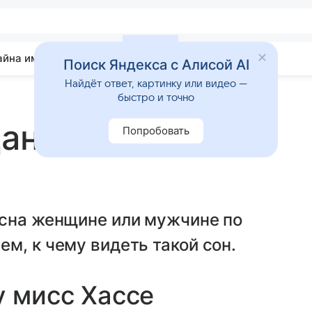
айна имени
Гадания
Статьи
Приметы
Поиск Яндекса с Алисой AI
Найдёт ответ, картинку или видео —
быстро и точно
дание
Попробовать
 сна женщине или мужчине по
м, к чему видеть такой сон.
у мисс Хассе