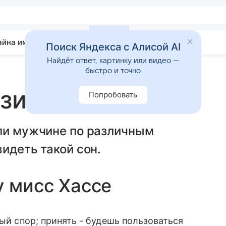
айна имени
Гадания
Статьи
Приметы
Поиск Яндекса с Алисой AI
Найдёт ответ, картинку или видео —
быстро и точно
изит
Попробовать
или мужчине по различным
идеть такой сон.
у мисс Хассе
ный спор; принять - будешь пользоваться