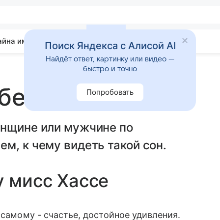
айна имени
Гадания
Статьи
Приметы
Поиск Яндекса с Алисой AI
Найдёт ответ, картинку или видео —
быстро и точно
збесившийся
Попробовать
енщине или мужчине по
м, к чему видеть такой сон.
у мисс Хассе
 самому - счастье, достойное удивления.