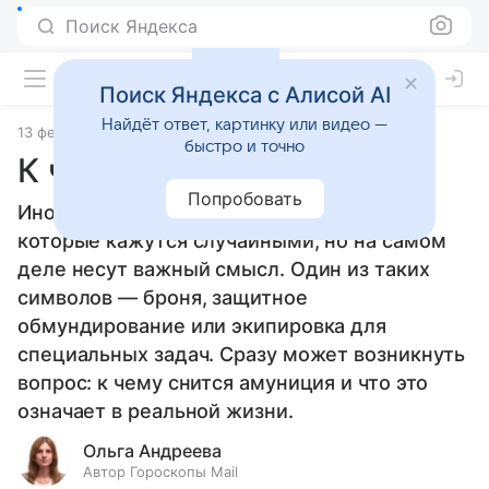
Поиск Яндекса
Поиск Яндекса с Алисой AI
Найдёт ответ, картинку или видео —
13 февраля 2025
Сонники
быстро и точно
К чему снится амуниция
Попробовать
Иногда в ночных грезах мы видим вещи,
которые кажутся случайными, но на самом
деле несут важный смысл. Один из таких
символов — броня, защитное
обмундирование или экипировка для
специальных задач. Сразу может возникнуть
вопрос: к чему снится амуниция и что это
означает в реальной жизни.
Ольга Андреева
Автор Гороскопы Mail