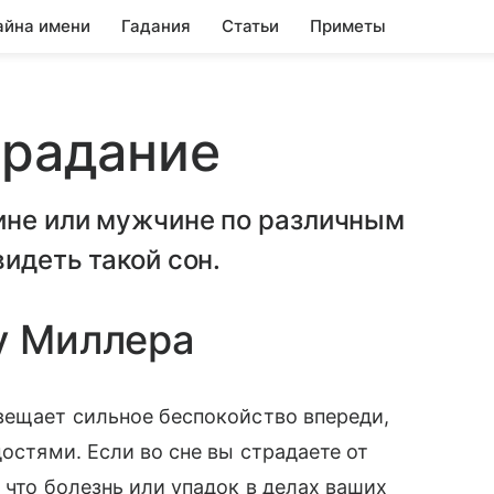
айна имени
Гадания
Статьи
Приметы
традание
ине или мужчине по различным
идеть такой сон.
у Миллера
вещает сильное беспокойство впереди,
достями. Если во сне вы страдаете от
 что болезнь или упадок в делах ваших