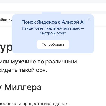
айна имени
Гадания
Статьи
Приметы
Поиск Яндекса с Алисой AI
Найдёт ответ, картинку или видео —
быстро и точно
гурец
Попробовать
 или мужчине по различным
идеть такой сон.
у Миллера
доровью и процветанию в делах.