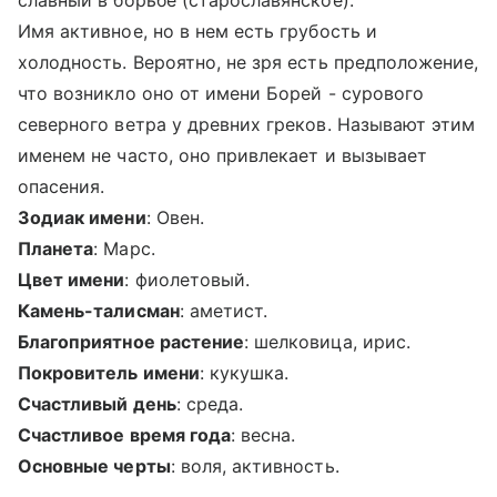
славный в борьбе (старославянское).
Имя активное, но в нем есть грубость и
холодность. Вероятно, не зря есть предположение,
что возникло оно от имени Борей - сурового
северного ветра у древних греков. Называют этим
именем не часто, оно привлекает и вызывает
опасения.
Зодиак имени
: Овен.
Планета
: Марс.
Цвет имени
: фиолетовый.
Камень-талисман
: аметист.
Благоприятное растение
: шелковица, ирис.
Покровитель имени
: кукушка.
Счастливый день
: среда.
Счастливое время года
: весна.
Основные черты
: воля, активность.