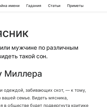
айна имени
Гадания
Статьи
Приметы
ясник
 или мужчине по различным
идеть такой сон.
у Миллера
и одеждой, забивающих скот, — к тому,
в вашей семье. Видеть мясника,
ия в обществе будет подвергнута критике