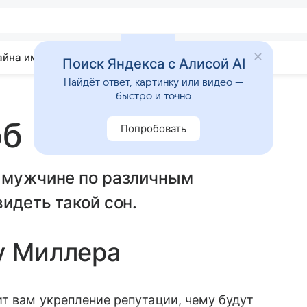
айна имени
Гадания
Статьи
Приметы
Поиск Яндекса с Алисой AI
Найдёт ответ, картинку или видео —
быстро и точно
об
Попробовать
и мужчине по различным
идеть такой сон.
у Миллера
ит вам укрепление репутации, чему будут