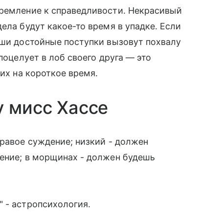
тремление к справедливости. Некрасивый
ела будут какое-то время в упадке. Если
аши достойные поступки вызовут похвалу
поцелует в лоб своего друга — это
 их на короткое время.
у мисс Хассе
дравое суждение; низкий - должен
ление; в морщинах - должен будешь
 - астропсихология.