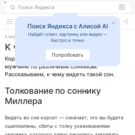
Поиск Яндекса
Поиск Яндекса с Алисой AI
Найдёт ответ, картинку или видео —
5 апреля 2010
Сонники
быстро и точно
К чему снится Корсет
Попробовать
Корсет: толкование сна женщине или
мужчине по различным сонникам.
Рассказываем, к чему видеть такой сон.
Толкование по соннику
Миллера
Видеть во сне корсет — означает, что вы будете
ошеломлены, сбиты с толку ухаживаниями
человека, которого давно решились завоевать.