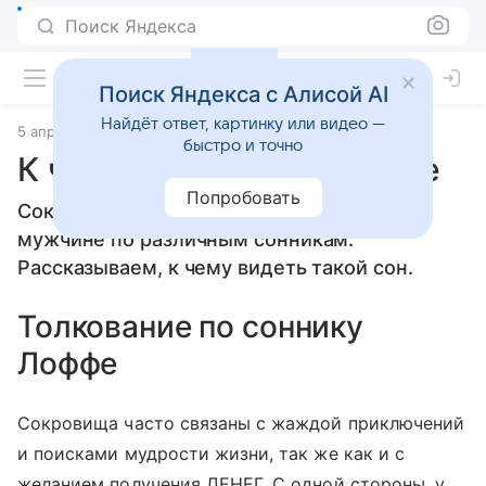
Поиск Яндекса
Поиск Яндекса с Алисой AI
Найдёт ответ, картинку или видео —
5 апреля 2010
Сонники
быстро и точно
К чему снится Сокровище
Попробовать
Сокровище: толкование сна женщине или
мужчине по различным сонникам.
Рассказываем, к чему видеть такой сон.
Толкование по соннику
Лоффе
Сокровища часто связаны с жаждой приключений
и поисками мудрости жизни, так же как и с
желанием получения ДЕНЕГ. С одной стороны, у