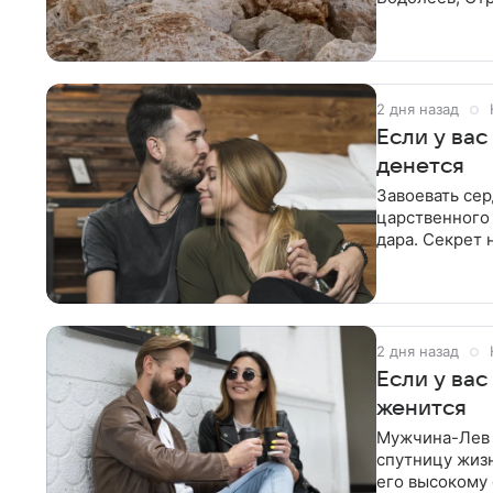
бороться за
2 дня назад
Если у вас
денется
Завоевать се
царственного
дара. Секрет н
одном
2 дня назад
Если у вас
женится
Мужчина-Лев —
спутницу жизн
его высокому 