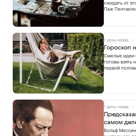
ожидать от эт
Паж Пентаклей
сохранять
1 день назад
Гороскоп н
Смелые идеи 
готовы взять 
первой полови
внимания, и т
1 день назад
Предсказан
самом дел
Вольф Мессинг