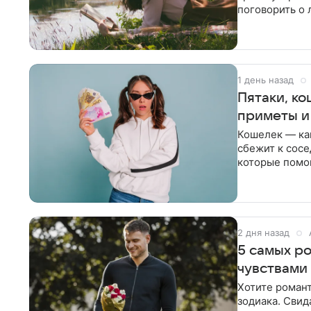
поговорить о 
1 день назад
Пятаки, к
приметы и 
Кошелек — ка
сбежит к сосе
которые помог
заглянуть на 
2 дня назад
5 самых р
чувствами
Хотите романт
зодиака. Свид