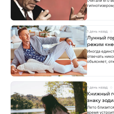
считали его 
гипнотизером
Мессинга до с
1 день назад
Лунный гор
режим «не
Иногда единст
отвечать нико
объясняет, от
1 день назад
Книжный го
знаку зоди
Лето близится
время устроит