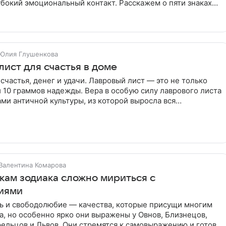
убокий эмоциональный контакт. Расскажем о пяти знаках
рые
Юлия Глушенкова
ист для счастья в доме
счастья, денег и удачи. Лавровый лист — это не только
и 10 граммов надежды. Вера в особую силу лаврового листа
ми античной культуры, из которой выросла вся
Валентина Комарова
акам зодиака сложно мириться с
иями
ь и свободолюбие — качества, которые присущи многим
а, но особенно ярко они выражены у Овнов, Близнецов,
ельцов и Львов. Они стремятся к самовыражению и готовы