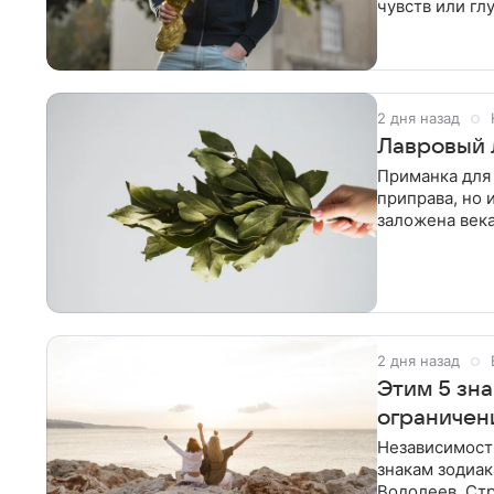
чувств или гл
зодиака, кото
2 дня назад
Лавровый л
Приманка для 
приправа, но 
заложена века
современная
2 дня назад
Этим 5 зн
ограничен
Независимост
знакам зодиак
Водолеев, Стр