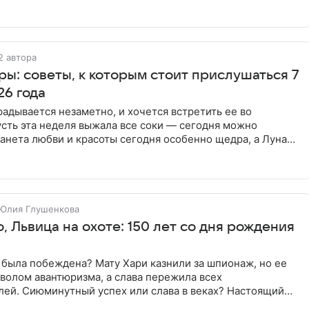
2 автора
ы: советы, к которым стоит прислушаться 7
26 года
адывается незаметно, и хочется встретить ее во
сть эта неделя выжала все соки — сегодня можно
анета любви и красоты сегодня особенно щедра, а Луна
ам двигаться
Юлия Глушенкова
 Львица на охоте: 150 лет со дня рождения
 была побеждена? Мату Хари казнили за шпионаж, но ее
волом авантюризма, а слава пережила всех
лей. Сиюминутный успех или слава в веках? Настоящий
то, и другое,