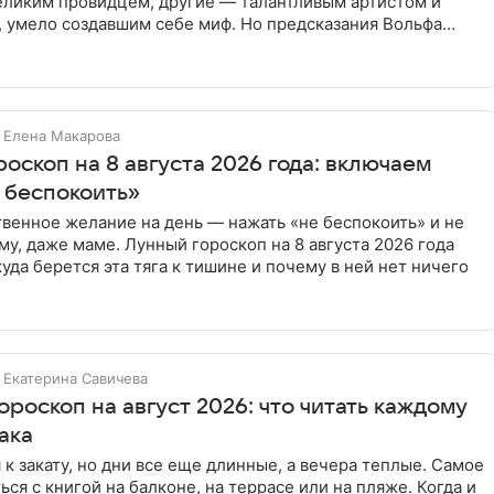
великим провидцем, другие — талантливым артистом и
, умело создавшим себе миф. Но предсказания Вольфа
их пор
Елена Макарова
оскоп на 8 августа 2026 года: включаем
 беспокоить»
венное желание на день — нажать «не беспокоить» и не
му, даже маме. Лунный гороскоп на 8 августа 2026 года
куда берется эта тяга к тишине и почему в ней нет ничего
Екатерина Савичева
роскоп на август 2026: что читать каждому
ака
 к закату, но дни все еще длинные, а вечера теплые. Самое
ься с книгой на балконе, на террасе или на пляже. Когда и