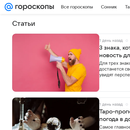
Все гороскопы
Сонник
Та
Статьи
1 день назад
3 знака, к
новость д
Для трех знак
достанется св
увидят перспе
1 день назад
Таро-прогн
погода в д
Самое главное