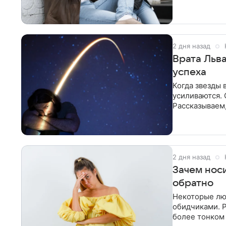
мгновенно
2 дня назад
Врата Льва
успеха
Когда звезды
усиливаются. 
Рассказываем,
2 дня назад
Зачем нос
обратно
Некоторые люд
обидчиками. Р
более тонком