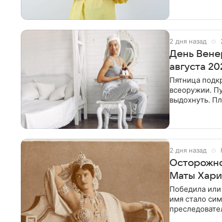
как
2 дня назад
День Венер
августа 20
Пятница подкр
всеоружии. Пу
выдохнуть. Пл
помогает дел
2 дня назад
Осторожно,
Маты Хари
Победила или
имя стало сим
преследовате
Лев возьмет и 