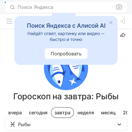
Поиск Яндекса
Поиск Яндекса с Алисой AI
Найдёт ответ, картинку или видео —
Прогноз на 8 августа
быстро и точно
Уточнить дату рождения
Попробовать
Гороскоп на завтра: Рыбы
вчера
сегодня
завтра
неделя
месяц
202
Рыбы