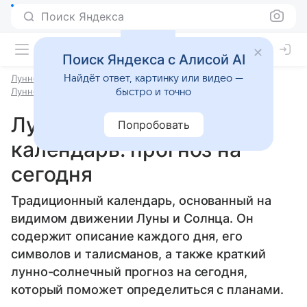
Поиск Яндекса
Поиск Яндекса с Алисой AI
,
Лунно-солнечный прогноз на завтра
Найдёт ответ, картинку или видео —
Лунно-солнечный прогноз на месяц
быстро и точно
Лунно-солнечный
Попробовать
календарь: прогноз на
сегодня
Традиционный календарь, основанный на
видимом движении Луны и Солнца. Он
содержит описание каждого дня, его
символов и талисманов, а также краткий
лунно-солнечный прогноз на сегодня,
который поможет определиться с планами.