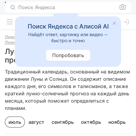
Поиск Яндекса
Поиск Яндекса с Алисой AI
Найдёт ответ, картинку или видео —
Лунно-солнечный прогноз на сегодня
быстро и точно
Лунно-солнечный прогноз на завтра
Лунно-солнечный календарь:
Попробовать
прогноз на Июль 2026
Традиционный календарь, основанный на видимом
движении Луны и Солнца. Он содержит описание
каждого дня, его символов и талисманов, а также
краткий лунно-солнечный прогноз на каждый день
месяца, который поможет определиться с
планами.
июль
август
сентябрь
октябрь
ноябрь
д