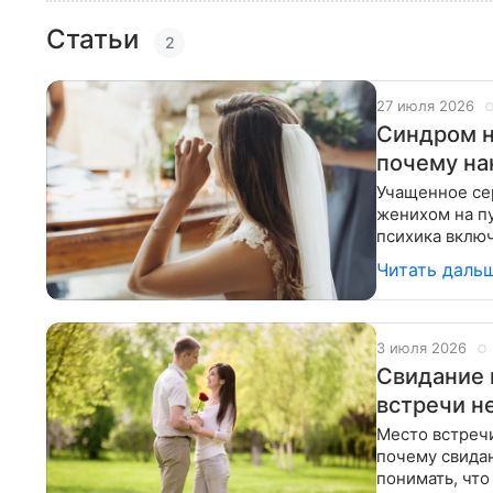
Статьи
2
27 июля 2026
Синдром н
почему на
Учащенное се
женихом на пу
психика вклю
для девушки 
Читать даль
3 июля 2026
Свидание 
встречи н
Место встречи
почему свида
понимать, что