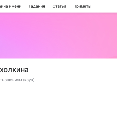
айна имени
Гадания
Статьи
Приметы
ахолкина
отношениям (коуч)