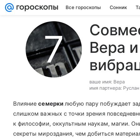
Все гороскопы
Сонник
Т
Совме
Вера и
вибра
ваше имя: Вера
имя партнера: Руслан
Влияние
семерки
любую пару побуждает зад
слишком важных с точки зрения повседневн
к философии, оккультным наукам, магии. Он
секреты мироздания, чем добиться материал