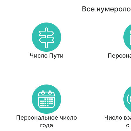
Все нумероло
Число Пути
Персон
Персональное число
Число в
года
с