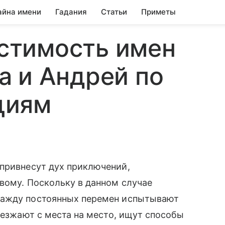
айна имени
Гадания
Статьи
Приметы
стимость имен
а и Андрей по
циям
й
привнесут дух приключений,
вому. Поскольку в данном случае
жажду постоянных перемен испытывают
еезжают с места на место, ищут способы