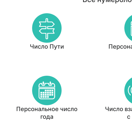
Число Пути
Персон
Персональное число
Число в
года
с