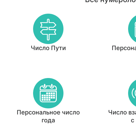
Число Пути
Персон
Персональное число
Число в
года
с