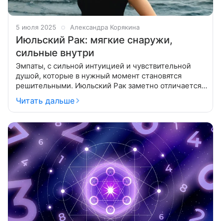
5 июля 2025
Александра Корякина
Июльский Рак: мягкие снаружи,
сильные внутри
Эмпаты, с сильной интуицией и чувствительной
душой, которые в нужный момент становятся
решительными. Июльский Рак заметно отличается
от июньского, но у них есть и общие черты. Они
Читать дальше
наделены всеми чертами характера,