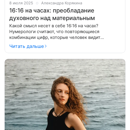
8 июля 2025
Александра Корякина
16:16 на часах: преобладание
духовного над материальным
Какой смысл несет в себе 16:16 на часах?
Нумерологи считают, что повторяющиеся
комбинации цифр, которые человек видит
постоянно — это послание ангелов-хранителей.
Читать дальше
Это сочетание призывает задуматься над тем, на
верном