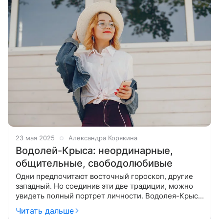
23 мая 2025
Александра Корякина
Водолей-Крыса: неординарные,
общительные, свободолюбивые
Одни предпочитают восточный гороскоп, другие
западный. Но соединив эти две традиции, можно
увидеть полный портрет личности. Водолея-Крысу
западный покровитель наделяет оригинальностью,
Читать дальше
а восточный пытливостью ума,