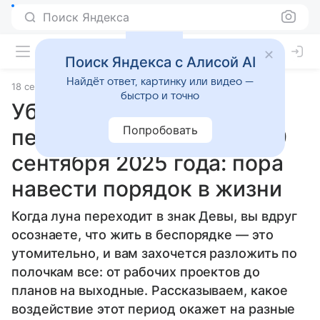
Поиск Яндекса
Поиск Яндекса с Алисой AI
Найдёт ответ, картинку или видео —
18 сентября 2025
Источник:
Гороскопы Mail
Статьи
быстро и точно
Убывающая Луна
Попробовать
переходит в знак Девы 19
сентября 2025 года: пора
навести порядок в жизни
Когда луна переходит в знак Девы, вы вдруг
осознаете, что жить в беспорядке — это
утомительно, и вам захочется разложить по
полочкам все: от рабочих проектов до
планов на выходные. Рассказываем, какое
воздействие этот период окажет на разные