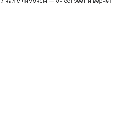
й чай с лимоном — он согреет и вернет