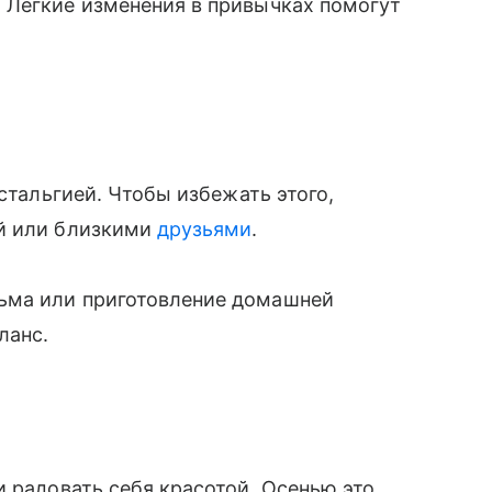
 Легкие изменения в привычках помогут
остальгией. Чтобы избежать этого,
ей или близкими
друзьями
.
ьма или приготовление домашней
ланс.
и радовать себя красотой. Осенью это