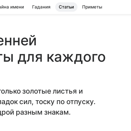
айна имени
Гадания
Статьи
Приметы
енней
ты для каждого
только золотые листья и
адок сил, тоску по отпуску.
дрой разным знакам.