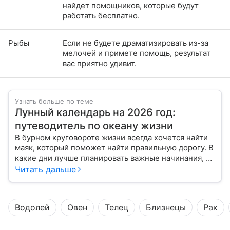
найдет помощников, которые будут
работать бесплатно.
Рыбы
Если не будете драматизировать из-за
мелочей и примете помощь, результат
вас приятно удивит.
Узнать больше по теме
Лунный календарь на 2026 год:
путеводитель по океану жизни
В бурном круговороте жизни всегда хочется найти
маяк, который поможет найти правильную дорогу. В
какие дни лучше планировать важные начинания, а
когда стоит уделить больше внимания
Читать дальше
собственному внутреннему миру, подскажет
лунный календарь на 2026 год.
Водолей
Овен
Телец
Близнецы
Рак