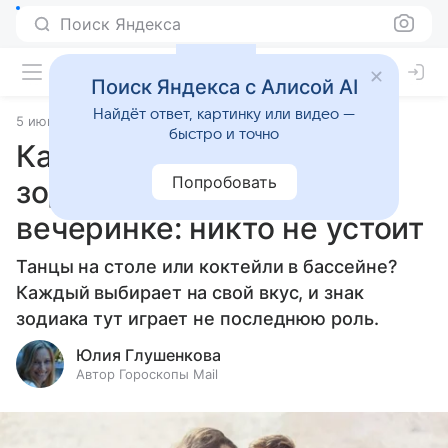
Поиск Яндекса
Поиск Яндекса с Алисой AI
Найдёт ответ, картинку или видео —
5 июня 2026
Источник:
Гороскопы Mail
Статьи
быстро и точно
Как развлекаются знаки
Попробовать
зодиака на пляжной
вечеринке: никто не устоит
Танцы на столе или коктейли в бассейне?
Каждый выбирает на свой вкус, и знак
зодиака тут играет не последнюю роль.
Юлия Глушенкова
Автор Гороскопы Mail