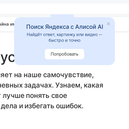
айна имени
Гадания
Статьи
Приметы
Поиск Яндекса с Алисой AI
Найдёт ответ, картинку или видео —
быстро и точно
густа 2025 года
Попробовать
ияет на наше самочувствие,
невных задачах. Узнаем, какая
 лучше понять свое
дела и избегать ошибок.