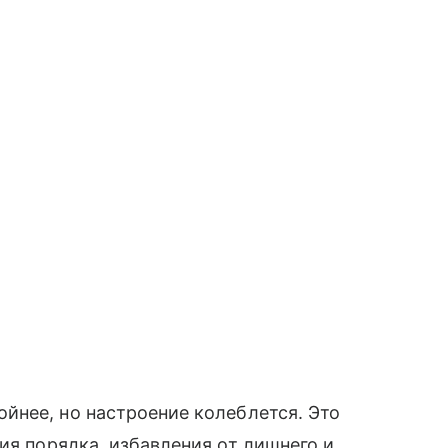
йнее, но настроение колеблется. Это
ния порядка, избавления от лишнего и