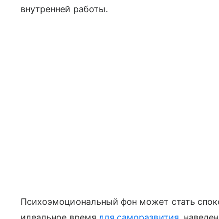
внутренней работы.
Психоэмоциональный фон может стать споко
идеальное время
для саморазвития
, наведе