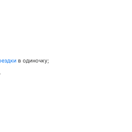
оездки
в одиночку;
.