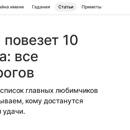
айна имени
Гадания
Статьи
Приметы
 повезет 10
а: все
рогов
в список главных любимчиков
зываем, кому достанутся
 удачи.