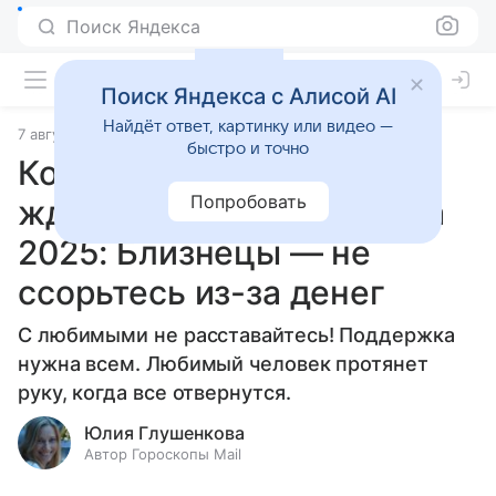
Поиск Яндекса
Поиск Яндекса с Алисой AI
Найдёт ответ, картинку или видео —
7 августа 2025
Статьи
быстро и точно
Кого из знаков зодиака
Попробовать
ждут трудности 8 августа
2025: Близнецы — не
ссорьтесь из-за денег
С любимыми не расставайтесь! Поддержка
нужна всем. Любимый человек протянет
руку, когда все отвернутся.
Юлия Глушенкова
Автор Гороскопы Mail