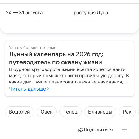
24 — 31 августа
растущая Луна
Узнать больше по теме
Лунный календарь на 2026 год:
путеводитель по океану жизни
В бурном круговороте жизни всегда хочется найти
маяк, который поможет найти правильную дорогу. В
какие дни лучше планировать важные начинания, а
когда стоит уделить больше внимания
Читать дальше
собственному внутреннему миру, подскажет
лунный календарь на 2026 год.
Водолей
Овен
Телец
Близнецы
Рак
Поделиться