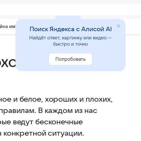
йна имени
Гадания
Статьи
Приметы
Поиск Яндекса с Алисой AI
Найдёт ответ, картинку или видео —
быстро и точно
хой: вся правда
Попробовать
ое и белое, хороших и плохих,
 правилам. В каждом из нас
рые ведут бесконечные
в конкретной ситуации.