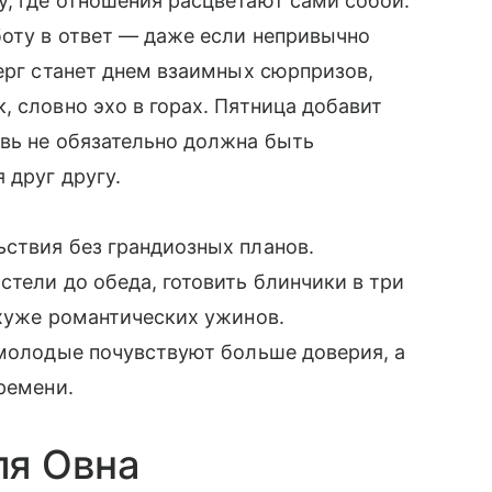
, где отношения расцветают сами собой.
боту в ответ — даже если непривычно
верг станет днем взаимных сюрпризов,
, словно эхо в горах. Пятница добавит
вь не обязательно должна быть
 друг другу.
ствия без грандиозных планов.
стели до обеда, готовить блинчики в три
 хуже романтических ужинов.
 молодые почувствуют больше доверия, а
ремени.
ля Овна