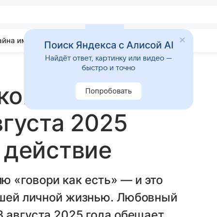
айна имени
Гадания
Статьи
Приметы
Поиск Яндекса с Алисой AI
Найдёт ответ, картинку или видео —
быстро и точно
коп на неделю
Попробовать
вгуста 2025
и действие
 «говори как есть» — и это
ашей личной жизнью. Любовный
3 августа 2025 года обещает,