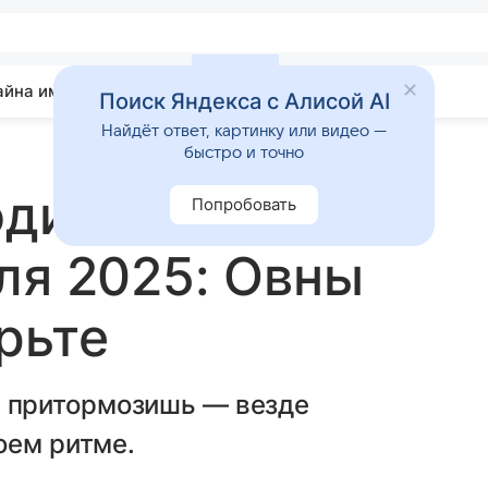
айна имени
Гадания
Статьи
Приметы
Поиск Яндекса с Алисой AI
Найдёт ответ, картинку или видео —
быстро и точно
зодиака ждут
Попробовать
ля 2025: Овны
рьте
 притормозишь — везде
оем ритме.