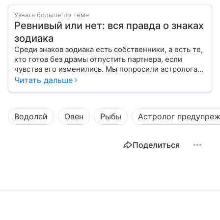
Узнать больше по теме
Ревнивый или нет: вся правда о знаках
зодиака
Среди знаков зодиака есть собственники, а есть те,
кто готов без драмы отпустить партнера, если
чувства его изменились. Мы попросили астролога
рассказать о каждом знаке, ревнивый он или нет.
Читать дальше
Водолей
Овен
Рыбы
Астролог предупре
Поделиться