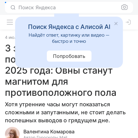
Поиск Яндекса
Поиск Яндекса с Алисой AI
Найдёт ответ, картинку или видео —
4 июля 2025
Статьи
быстро и точно
3 знака зодиака, которым
Попробовать
повезет в любви 5 июля
2025 года: Овны станут
магнитом для
противоположного пола
Хотя утренние часы могут показаться
сложными и запутанными, не стоит делать
поспешных выводов о грядущем дне.
Валентина Комарова
Автор Гороскопы Mail