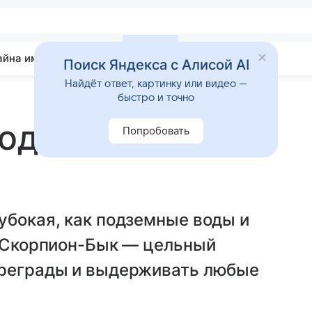
айна имени
Гадания
Статьи
Приметы
Поиск Яндекса с Алисой AI
Найдёт ответ, картинку или видео —
быстро и точно
ода камень
Попробовать
убокая, как подземные воды и
. Скорпион-Бык — цельный
преграды и выдерживать любые