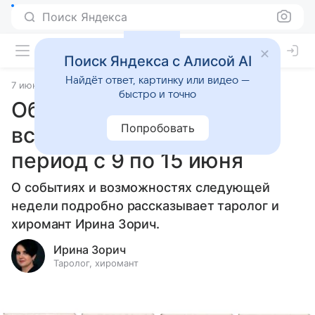
Поиск Яндекса
Поиск Яндекса с Алисой AI
Найдёт ответ, картинку или видео —
7 июня 2025
Статьи
быстро и точно
Общий таро-прогноз для
Попробовать
всех знаков зодиака на
период с 9 по 15 июня
О событиях и возможностях следующей
недели подробно рассказывает таролог и
хиромант Ирина Зорич.
Ирина Зорич
Таролог, хиромант