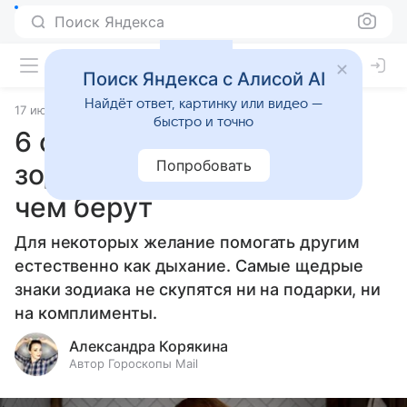
Поиск Яндекса
Поиск Яндекса с Алисой AI
Найдёт ответ, картинку или видео —
17 июня 2026
Источник:
Гороскопы Mail
Статьи
быстро и точно
6 самых щедрых знаков
Попробовать
зодиака: отдают больше,
чем берут
Для некоторых желание помогать другим
естественно как дыхание. Самые щедрые
знаки зодиака не скупятся ни на подарки, ни
на комплименты.
Александра Корякина
Автор Гороскопы Mail