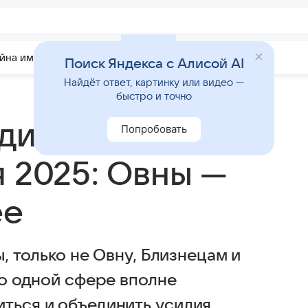
йна имени
Гадания
Статьи
Приметы
Поиск Яндекса с Алисой AI
Найдёт ответ, картинку или видео —
быстро и точно
одиака ждут
Попробовать
я 2025: Овны —
ее
ы, только не Овну, Близнецам и
то одной сфере вполне
ться и объединить усилия.