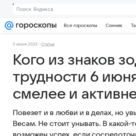
Все гороскопы
Сонник
Та
5 июня 2025
Статьи
Кого из знаков з
трудности 6 июн
смелее и активн
Повезет и в любви и в делах, но ув
Весам. Не стоит унывать. В какой-
возможен успех, если сосредоточи