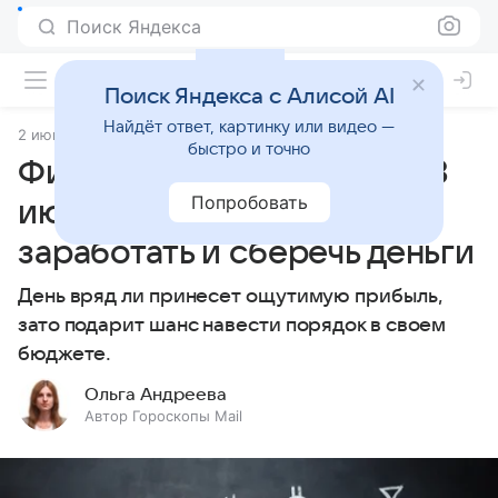
Поиск Яндекса
Поиск Яндекса с Алисой AI
Найдёт ответ, картинку или видео —
2 июня 2025
Статьи
быстро и точно
Финансовый гороскоп на 3
Попробовать
июня 2025 года: как
заработать и сберечь деньги
День вряд ли принесет ощутимую прибыль,
зато подарит шанс навести порядок в своем
бюджете.
Ольга Андреева
Автор Гороскопы Mail