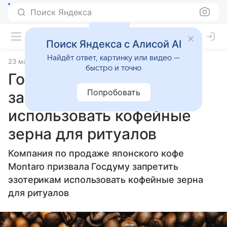
Поиск Яндекса
Поиск Яндекса с Алисой AI
Найдёт ответ, картинку или видео —
23 мая 2025
Источник:
Газета.Ru - новости
Статьи
быстро и точно
Госдуму призвали
Попробовать
запретить эзотерикам
использовать кофейные
зерна для ритуалов
Компания по продаже японского кофе
Montaro призвала Госдуму запретить
эзотерикам использовать кофейные зерна
для ритуалов