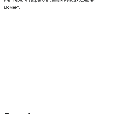
или теряли забрало в самый неподходящий
момент.