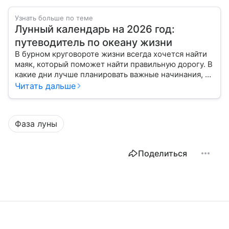
Узнать больше по теме
Лунный календарь на 2026 год:
путеводитель по океану жизни
В бурном круговороте жизни всегда хочется найти
маяк, который поможет найти правильную дорогу. В
какие дни лучше планировать важные начинания, а
когда стоит уделить больше внимания
Читать дальше
собственному внутреннему миру, подскажет
лунный календарь на 2026 год.
Фаза луны
Поделиться